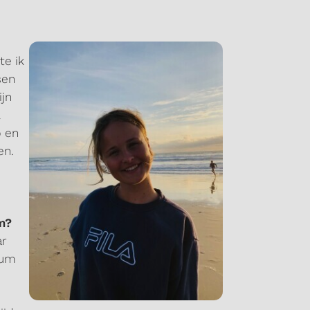
te ik
sen
jn
b en
en.
m?
ar
mum