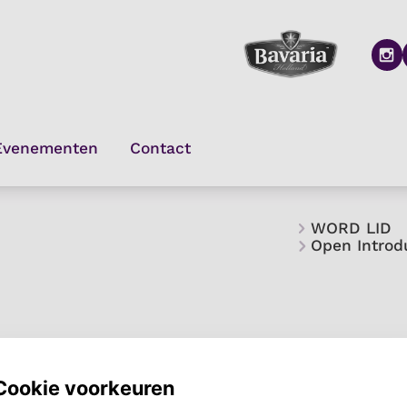
WORD LID
Open Introd
zou je lid worden bij onze vereniging?
allerleukste aan Ovum?