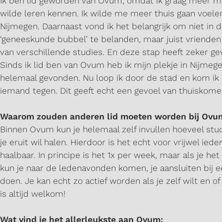
Ik ben lid geworden van Ovum, omdat ik graag meer 
wilde leren kennen. Ik wilde me meer thuis gaan voelen
Nijmegen. Daarnaast vond ik het belangrijk om niet in 
‘geneeskunde bubbel’ te belanden, maar juist vriende
van verschillende studies. En deze stap heeft zeker ge
Sinds ik lid ben van Ovum heb ik mijn plekje in Nijmeg
helemaal gevonden. Nu loop ik door de stad en kom ik a
iemand tegen. Dit geeft echt een gevoel van thuiskom
Waarom zouden anderen lid moeten worden bij Ovu
Binnen Ovum kun je helemaal zelf invullen hoeveel stu
je eruit wil halen. Hierdoor is het echt voor vrijwel ied
haalbaar. In principe is het 1x per week, maar als je het 
kun je naar de ledenavonden komen, je aansluiten bij
doen. Je kan echt zo actief worden als je zelf wilt en o
is altijd welkom!
Wat vind je het allerleukste aan Ovum: