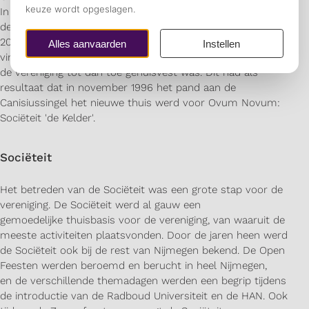
In enkele jaren tijd groeide Ovum Novum uit tot één van
de grotere studentenverenigingen van Nijmegen. Met zo'n
200 leden werd het tijd om een goed onderkomen te
vinden ter vervanging van de verschillende kroegen waar
de vereniging tot dan toe gehuisvest was. Dit had als
resultaat dat in november 1996 het pand aan de
Canisiussingel het nieuwe thuis werd voor Ovum Novum:
Sociëteit 'de Kelder'.
Sociëteit
Het betreden van de Sociëteit was een grote stap voor de
vereniging. De Sociëteit werd al gauw een
gemoedelijke thuisbasis voor de vereniging, van waaruit de
meeste activiteiten plaatsvonden. Door de jaren heen werd
de Sociëteit ook bij de rest van Nijmegen bekend. De Open
Feesten werden beroemd en berucht in heel Nijmegen,
en de verschillende themadagen werden een begrip tijdens
de introductie van de Radboud Universiteit en de HAN. Ook