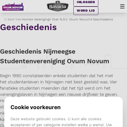
INLOGGEN
WORD LID
U bent hier:
Home
Vereniging
Over N.S.V. Ovum Novum
Geschiedenis
Geschiedenis
Geschiedenis Nijmeegse
Studentenvereniging Ovum Novum
Begin 1990 constateerden enkele studenten dat het met
het studentenleven in Nijmegen niet best gesteld was. Vier
fanatieke studenten meenden dat het tijd werd om het
verenigingsleven in Nijmegen een nieuwe drijfveer te geven.
Het idee ontstond om een
studentengezelligheidsvereniging op te richten. Om het
nieuwe, unieke, vernieuwende, minder traditionele en jonge
karakter van de vereniging aan te geven, werd de naam
Ovum Novum bedacht. De vereniging kreeg al snel vorm.