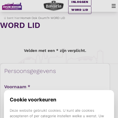
INLOGGEN
WORD LID
U bent hier:
Home
Ook Ovum?
WORD LID
WORD LID
Velden met een * zijn verplicht.
Persoonsgegevens
Voornaam *
Tussenvoegsel *